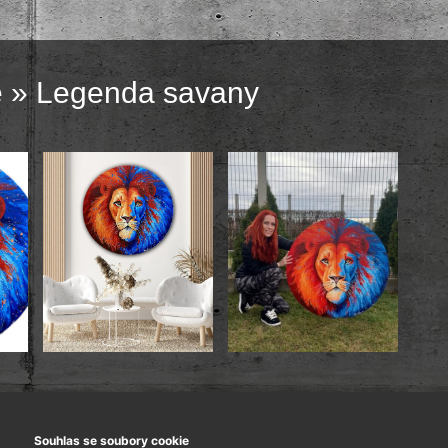
e
» Legenda savany
- průměr 100 cm.
Souhlas se soubory cookie