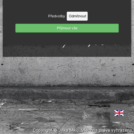
Akryl na plátně 80x80 cm.
Předvolby
Odmítnout
Příjmout vše
Copyright © Jitka Miku. Všechna práva vyhrazena.